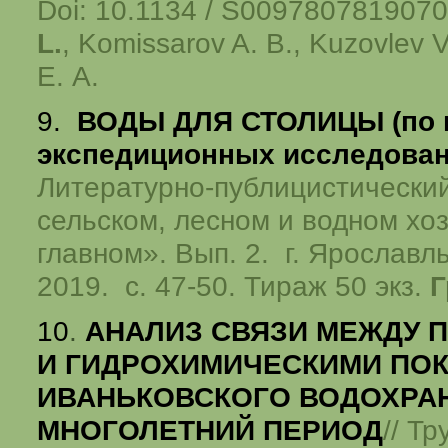
Doi: 10.1134 / S009780781907
L.
, Komissarov A. B., Kuzovlev 
E. A.
9.
ВОДЫ ДЛЯ СТОЛИЦЫ (по 
экспедиционных исследован
Литературно-публицистически
сельском, лесном и водном хо
главном». Вып. 2. г. Ярославл
2019. с. 47-50. Тираж 50 экз.
Г
10
.
АНАЛИЗ СВЯЗИ МЕЖДУ 
И ГИДРОХИМИЧЕСКИМИ ПО
ИВАНЬКОВСКОГО ВОДОХРА
МНОГОЛЕТНИЙ ПЕРИОД
// Тр