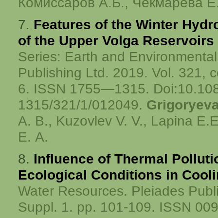
Комиссаров А.Б., Чекмарева Е
7.
Features of the Winter Hyd
of the Upper Volga Reservoirs
Series: Earth and Environmental
Publishing Ltd. 2019. Vol. 321, 
6.
ISSN 1755—1315. Doi:10.10
1315/321/1/012049.
Grigoryeva 
A. B., Kuzovlev V. V., Lapina E.E
E. A.
8.
Influence of Thermal Polluti
Ecological Conditions in Cool
Water Resources. Pleiades Publis
Suppl. 1. pp. 101-109. ISSN 0