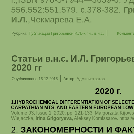
556.552:551.579. с.378-382.
Гр
И.Л.
,Чекмарева Е.А.
|
Рубрика:
Публикации Григорьевой И.Л.-к.г.н., в.н.с.
Коммента
Статьи в.н.с. И.Л. Григорь
2020 гг
|
Опубликовано
16.12.2016
Автор:
Администратор
2020 г.
1.
HYDR
OCHEMICAL DIFFERENTIATION OF SELECTE
C
ARPATHIAN MTS. AND EASTERN EUROPEAN LO
Volume 93, Issue 1, 2020. pp. 121-133. Małgorzata Kijow
Wiejaczka,
Irina Grigoryeva
, Aleksey Komissarov.
https:
2
.
ЗАКОНОМЕРНОСТИ И ФА