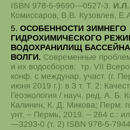
ISBN 978-5-9690—0527-3.
И.Л
Комиссаров, В.В. Кузовлев, Е.
5.
ОСОБЕННОСТИ ЗИМНЕГО
ГИДРОХИМИЧЕСКОГО РЕЖИ
ВОДОХРАНИЛИЩ БАССЕЙНА
ВОЛГИ.
Современные пробле
и их водосборов: тр. VII Всерос
конф. с междунар. участ. (г. П
июня 2019 г.): в 3 т. Т. 2: Каче
Геоэкология / науч. ред. А. Б. К
Калинин, К. Д. Микова; Перм. г
унт. – Пермь, 2019. – 264 с.: и
—3293-0 (т. 2) ISBN 978-5-79