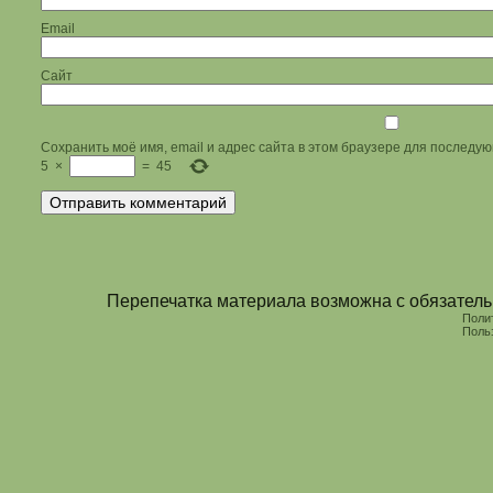
Email
Сайт
Сохранить моё имя, email и адрес сайта в этом браузере для последу
5
×
=
45
Перепечатка материала возможна с обязательн
Поли
Поль