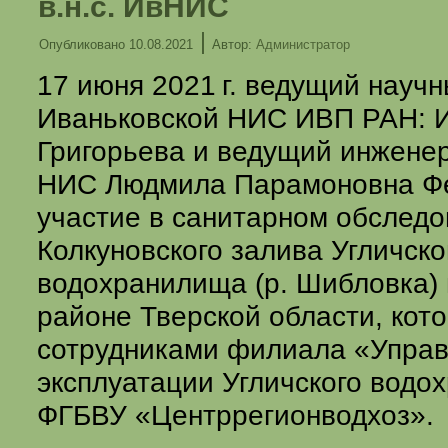
в.н.с. ИвНИС
|
Опубликовано
10.08.2021
Автор:
Администратор
17 июня
2021 г.
ведущий научн
Иваньковской НИС ИВП РАН: 
Григорьева и ведущий инжене
НИС Людмила Парамоновна Ф
участие в санитарном обслед
Колкуновского залива Угличско
водохранилища (р. Шибловка)
районе Тверской области, кот
сотрудниками филиала «Упра
эксплуатации Угличского вод
ФГБВУ «Центррегионводхоз».