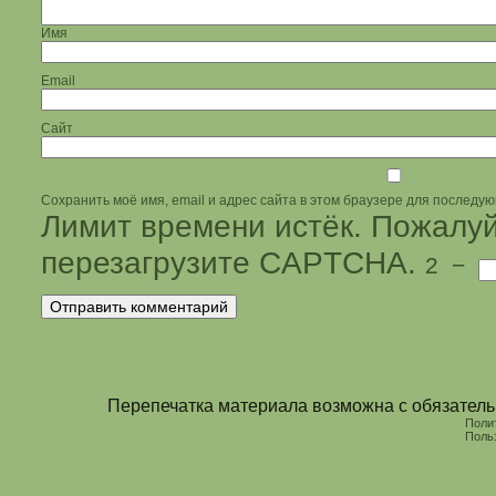
Имя
Email
Сайт
Сохранить моё имя, email и адрес сайта в этом браузере для последу
Лимит времени истёк. Пожалуй
перезагрузите CAPTCHA.
2
−
Перепечатка материала возможна с обязательн
Поли
Поль